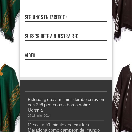
SEGUINOS EN FACEBOOK
SUBSCRIBETE A NUESTRA RED
VIDEO
Estupor global: un misil derribó un avión
con 298 personas a bordo sobre
Ucrania
18 julio, 2014
Messi, a 90 minutos de emular a
Maradona como campeón del mundo