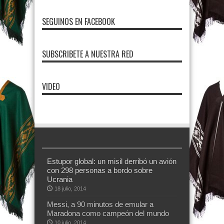
SEGUINOS EN FACEBOOK
SUBSCRIBETE A NUESTRA RED
VIDEO
Estupor global: un misil derribó un avión
con 298 personas a bordo sobre
Ucrania
18 julio, 2014
Messi, a 90 minutos de emular a
Maradona como campeón del mundo
10 julio, 2014