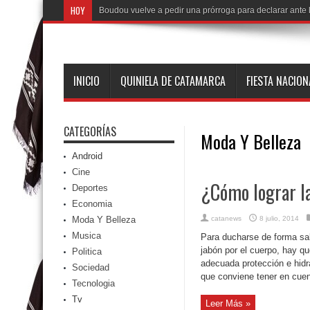
HOY
Boudou vuelve a pedir una prórroga para declarar ante l
INICIO
QUINIELA DE CATAMARCA
FIESTA NACIO
CATEGORÍAS
Moda Y Belleza
Android
Cine
¿Cómo lograr l
Deportes
Economia
Moda Y Belleza
catanews
8 julio, 2014
Musica
Para ducharse de forma sa
jabón por el cuerpo, hay q
Politica
adecuada protección e hidr
Sociedad
que conviene tener en cuent
Tecnologia
Tv
Leer Más »