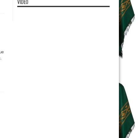
VIDEO
ue
,