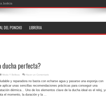
a Justicia
NAL DEL PONCHO
LIBRERIA
a ducha perfecta?
Moda Y Belleza
Hacer un Comentario
ludable y reparadora no basta con echarse agua y pasarse una esponja con
ue aplicar unas sencillas recomendaciones prácticas para conseguir una
atación dérmica… Uno de los elementos clave de la ducha ideal es el reloj, y
a el momento, la duración y la ...