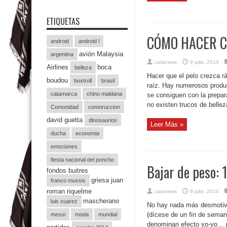
ETIQUETAS
CÓMO HACER C
android
android l
avión Malaysia
argentina
catanews
8 julio, 2014
Airlines
boca
belleza
Hacer que el pelo crezca r
boudou
boxtroll
brasil
raíz. Hay numerosos produ
catamarca
chino maidana
se consiguen con la prepar
no existen trucos de belle
Comunidad
construccion
david guetta
dinosaurios
Leer Más »
ducha
economia
emociones
fiesta nacional del poncho
Bajar de peso: 1
fondos buitres
griesa juan
franco mussis
roman riquelme
catanews
8 julio, 2014
mascherano
luis suarez
No hay nada más desmotivad
(dícese de un fin de semana
messi
moda
mundial
denominan efecto yo-yo… pa