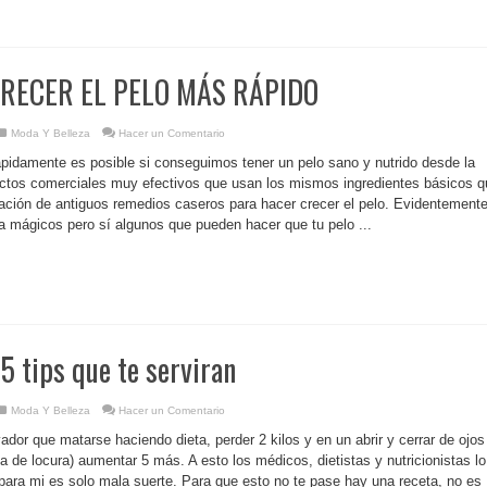
RECER EL PELO MÁS RÁPIDO
Moda Y Belleza
Hacer un Comentario
ápidamente es posible si conseguimos tener un pelo sano y nutrido desde la
ctos comerciales muy efectivos que usan los mismos ingredientes básicos q
ación de antiguos remedios caseros para hacer crecer el pelo. Evidentemente
za mágicos pero sí algunos que pueden hacer que tu pelo ...
5 tips que te serviran
Moda Y Belleza
Hacer un Comentario
or que matarse haciendo dieta, perder 2 kilos y en un abrir y cerrar de ojos
 de locura) aumentar 5 más. A esto los médicos, dietistas y nutricionistas lo
ra mi es solo mala suerte. Para que esto no te pase hay una receta, no es