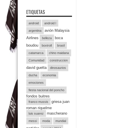
ETIQUETAS
android
android l
avión Malaysia
argentina
Airlines
boca
belleza
boudou
boxtroll
brasil
catamarca
chino maidana
Comunidad
construccion
david guetta
dinosaurios
ducha
economia
emociones
fiesta nacional del poncho
fondos buitres
griesa juan
franco mussis
roman riquelme
mascherano
luis suarez
messi
moda
mundial