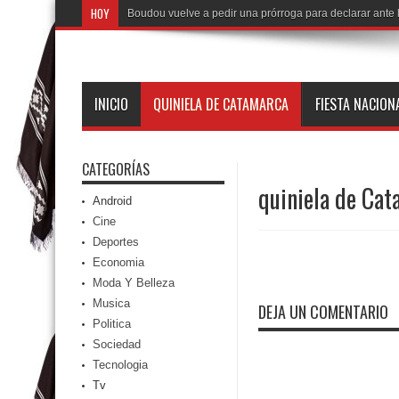
HOY
Boudou vuelve a pedir una prórroga para declarar ante l
INICIO
QUINIELA DE CATAMARCA
FIESTA NACION
CATEGORÍAS
quiniela de Ca
Android
Cine
Deportes
Economia
Moda Y Belleza
Musica
DEJA UN COMENTARIO
Politica
Sociedad
Tecnologia
Tv