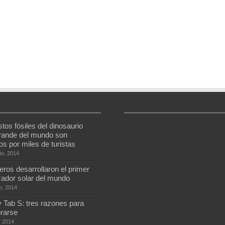
tos fósiles del dinosaurio
rande del mundo son
os por miles de turistas
io, 2014
eros desarrollaron el primer
zador solar del mundo
io, 2014
 Tab S: tres razones para
rarse
o, 2014