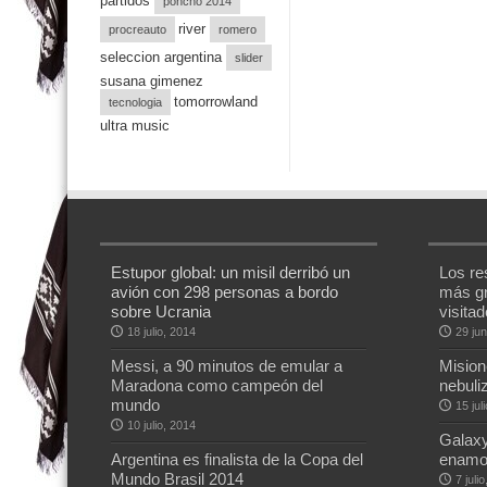
partidos
poncho 2014
river
procreauto
romero
seleccion argentina
slider
susana gimenez
tomorrowland
tecnologia
ultra music
Estupor global: un misil derribó un
Los res
avión con 298 personas a bordo
más g
sobre Ucrania
visitad
18 julio, 2014
29 jun
Messi, a 90 minutos de emular a
Mision
Maradona como campeón del
nebuli
mundo
15 jul
10 julio, 2014
Galaxy
Argentina es finalista de la Copa del
enamo
Mundo Brasil 2014
7 juli