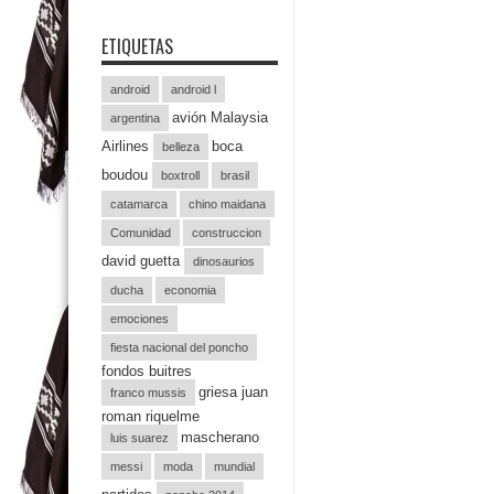
ETIQUETAS
android
android l
avión Malaysia
argentina
Airlines
boca
belleza
boudou
boxtroll
brasil
catamarca
chino maidana
Comunidad
construccion
david guetta
dinosaurios
ducha
economia
emociones
fiesta nacional del poncho
fondos buitres
griesa juan
franco mussis
roman riquelme
mascherano
luis suarez
messi
moda
mundial