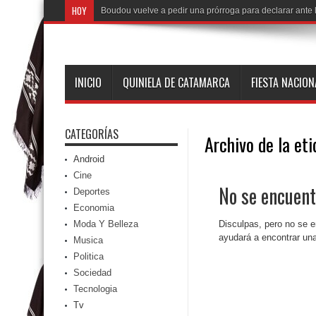
HOY
Boudou vuelve a pedir una prórroga para declarar ante l
INICIO
QUINIELA DE CATAMARCA
FIESTA NACIO
CATEGORÍAS
Archivo de la et
Android
Cine
No se encuent
Deportes
Economia
Moda Y Belleza
Disculpas, pero no se e
ayudará a encontrar una
Musica
Politica
Sociedad
Tecnologia
Tv