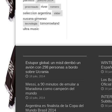
partidos
poncho 2014
river
procreauto
romero
seleccion argentina
slider
susana gimenez
tomorrowland
tecnologia
ultra music
Estupor global: un misil derribó un
WINTER
avión con 298 personas a bordo
Españ
sobre Ucrania
30 jun
18 julio, 2014
Los Box
Messi, a 90 minutos de emular a
Oficia
Maradona como campeón del
30 jun
mundo
INTER
10 julio, 2014
Subtit
Argentina es finalista de la Copa del
30 jun
Mundo Brasil 2014